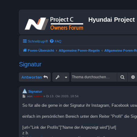
Hyundai Project
Schnellzugriff
FAQ
Foren-Übersicht
Allgemeine Foren-Regeln
Allgemeine Foren-R
Signatur
Suche
Antworten
Signatur
B
von
admin
»
Di 13. Okt 2020, 18:54
e
i
So für alle die gerne in der Signatur ihr Instagram, Facebook us
t
r
a
einfach im persönlichen Bereich unter dem Reiter "Profil" die Sig
g
[url="Link der Profils"]"Name der Angezeigt wird"[/url]
z.b.