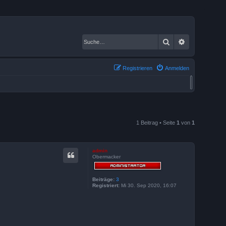
Suche
Erweiterte S
Registrieren
Anmelden
1 Beitrag • Seite
1
von
1
admin
Obermacker
Beiträge:
3
Registriert:
Mi 30. Sep 2020, 16:07