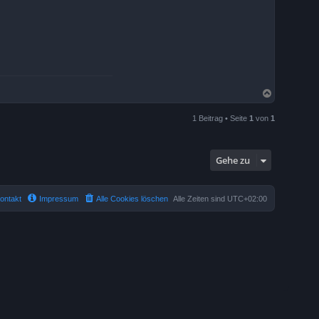
N
a
c
1 Beitrag • Seite
1
von
1
h
o
b
e
Gehe zu
n
ontakt
Impressum
Alle Cookies löschen
Alle Zeiten sind
UTC+02:00