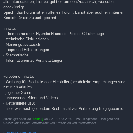
alle Interessierten, hier bei geht es um den Austausch, wie schon
angekündigt.
Sprich, das Forum ist ein offenes Forum. Es ist aber auch ein interner
Bereich für die Zukunft geplant.
Inhalte:
- Themen rund um Hyundai N und die Project C Fahrzeuge
- technische Diskussionen
- Meinungsaustausch
- Tipps und Hilfestellungen
- Stammtische
- Informationen zu Veranstaltungen
verbotene Inhalte:
- Werbung für Produkte oder Hersteller (persönliche Empfehlungen sind
natürlich erlaubt)
- jeglicher Spam
- unpassende Bilder und Videos
- Kettenbriefe usw.
- alles was nach geltendem Recht nicht zur Verbreitung freigegeben ist
Zuletzt geändert von
benickj
am So 18. Okt 2020, 11:58, insgesamt 1-mal geändert.
Grund:
Anpassung Formatierung und Ergänzung von Informationen
Falls mal irgendwas ist