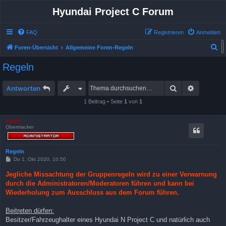
Hyundai Project C Forum
FAQ
Registrieren
Anmelden
S
Foren-Übersicht
Allgemeine Foren-Regeln
u
Allgemeine Foren-Regeln
Regeln
c
h
Suche
Erweitert
Antworten
e
1 Beitrag • Seite
1
von
1
admin
Obermacker
Regeln
B
Do 1. Okt 2020, 10:50
e
i
Jegliche Missachtung der Gruppenregeln wird zu einer Verwarnung
t
durch die Administratoren/Moderatoren führen und kann bei
r
a
Wiederholung zum Ausschluss aus dem Forum führen.
g
Beitreten dürfen:
Besitzer/Fahrzeughalter eines Hyundai N Project C und natürlich auch