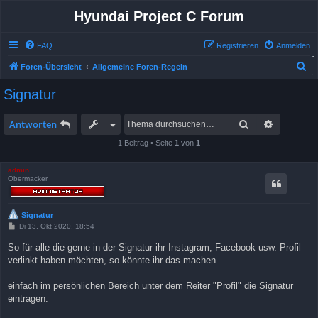
Hyundai Project C Forum
FAQ
Registrieren
Anmelden
S
Foren-Übersicht
Allgemeine Foren-Regeln
u
Allgemeine Foren-Regeln
Signatur
c
h
Suche
Erweitert
Antworten
e
1 Beitrag • Seite
1
von
1
admin
Obermacker
Signatur
B
Di 13. Okt 2020, 18:54
e
i
So für alle die gerne in der Signatur ihr Instagram, Facebook usw. Profil
t
verlinkt haben möchten, so könnte ihr das machen.
r
a
g
einfach im persönlichen Bereich unter dem Reiter "Profil" die Signatur
eintragen.