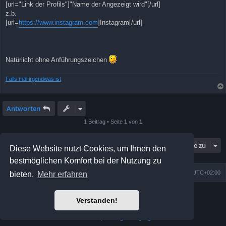
[url="Link der Profils"]"Name der Angezeigt wird"[/url]
z.b.
[url=
https://www.instagram.com
]Instagram[/url]
Natürlicht ohne Anführungszeichen
Falls mal irgendwas ist
Antworten
1 Beitrag • Seite
1
von
1
Gehe zu
Diese Website nutzt Cookies, um Ihnen den
bestmöglichen Komfort bei der Nutzung zu
Foren-Übersicht
Alle Zeiten sind
UTC+02:00
bieten.
Mehr erfahren
Powered by
phpBB
® Forum Software © phpBB Limited
Verstanden!
Prosilver Dark Edition by
Premium phpBB Styles
Deutsche Übersetzung durch
phpBB.de
Datenschutz
|
Nutzungsbedingungen