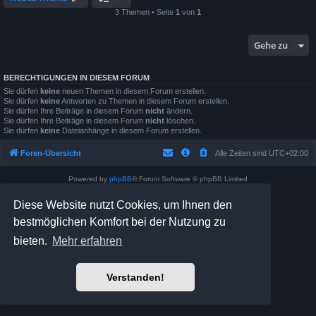
3 Themen • Seite
1
von
1
Gehe zu
BERECHTIGUNGEN IN DIESEM FORUM
Sie dürfen
keine
neuen Themen in diesem Forum erstellen.
Sie dürfen
keine
Antworten zu Themen in diesem Forum erstellen.
Sie dürfen Ihre Beiträge in diesem Forum
nicht
ändern.
Sie dürfen Ihre Beiträge in diesem Forum
nicht
löschen.
Sie dürfen
keine
Dateianhänge in diesem Forum erstellen.
Foren-Übersicht
Alle Zeiten sind
UTC+02:00
Powered by
phpBB
® Forum Software © phpBB Limited
Prosilver Dark Edition by
Premium phpBB Styles
Diese Website nutzt Cookies, um Ihnen den
Deutsche Übersetzung durch
phpBB.de
Datenschutz
|
Nutzungsbedingungen
bestmöglichen Komfort bei der Nutzung zu
bieten.
Mehr erfahren
Verstanden!