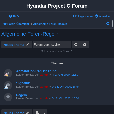
Hyundai Project C Forum
FAQ
Registrieren
Anmelden
S
Foren-Übersicht
Allgemeine Foren-Regeln
u
Allgemeine Foren-Regeln
Allgemeine Foren-Regeln
c
h
Suche
Erweiterte Suche
Neues Thema
e
3 Themen • Seite
1
von
1
Themen
Anmeldung/Registrierung
Letzter Beitrag von
admin
«
Fr 2. Okt 2020, 11:51
Signatur
Letzter Beitrag von
admin
«
Di 13. Okt 2020, 18:54
Regeln
Letzter Beitrag von
admin
«
Do 1. Okt 2020, 10:50
Neues Thema