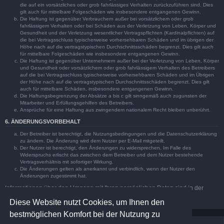
die auf ein vorsätzliches oder grob fahrlässiges Verhalten zurückzuführen sind. Dies
gilt auch für mittelbare Folgeschäden wie insbesondere entgangenen Gewinn.
Die Haftung ist gegenüber Verbrauchern außer bei vorsätzlichem oder grob
fahrlässigem Verhalten oder bei Schäden aus der Verletzung von Leben, Körper und
Gesundheit und der Verletzung wesentlicher Vertragspflichten (Kardinalpflichten) auf
die bei Vertragsschluss typischerweise vorhersehbaren Schäden und im übrigen der
Höhe nach auf die vertragstypischen Durchschnittsschäden begrenzt. Dies gilt auch
für mittelbare Folgeschäden wie insbesondere entgangenen Gewinn.
Die Haftung ist gegenüber Unternehmern außer bei der Verletzung von Leben, Körper
und Gesundheit oder vorsätzlichem oder grob fahrlässigem Verhalten des Betreibers
auf die bei Vertragsschluss typischerweise vorhersehbaren Schäden und im Übrigen
der Höhe nach auf die vertragstypischen Durchschnittsschäden begrenzt. Dies gilt
auch für mittelbare Schäden, insbesondere entgangenen Gewinn.
Die Haftungsbegrenzung der Absätze a bis c gilt sinngemäß auch zugunsten der
Mitarbeiter und Erfüllungsgehilfen des Betreibers.
Ansprüche für eine Haftung aus zwingendem nationalem Recht bleiben unberührt.
6. ÄNDERUNGSVORBEHALT
Der Betreiber ist berechtigt, die Nutzungsbedingungen und die Datenschutzerklärung
zu ändern. Die Änderung wird dem Nutzer per E-Mail mitgeteilt.
Der Nutzer ist berechtigt, den Änderungen zu widersprechen. Im Falle des
Widerspruchs erlischt das zwischen dem Betreiber und dem Nutzer bestehende
Vertragsverhältnis mit sofortiger Wirkung.
Die Änderungen gelten als anerkannt und verbindlich, wenn der Nutzer den
Änderungen zugestimmt hat.
Informationen über den Umgang mit Ihren persönlichen Daten sind in der
Datenschutzerklärung enthalten.
Diese Website nutzt Cookies, um Ihnen den
bestmöglichen Komfort bei der Nutzung zu