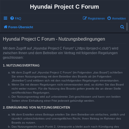
Hyundai Project C Forum
FAQ
Registrieren
Anmelden
S
Foren-Übersicht
u
Hyundai Project C Forum - Nutzungsbedingungen
c
h
Mit dem Zugriff auf „Hyundai Project C Forum“ („https://project-c.club“) wird
zwischen Ihnen und dem Betreiber ein Vertrag mit folgenden Regelungen
e
geschlossen:
1. NUTZUNGSVERTRAG
Mit dem Zugriff auf „Hyundai Project C Forum“ (im Folgenden „das Board“) schließen
Sie einen Nutzungsvertrag mit dem Betreiber des Boards ab (im Folgenden
„Betreiber“) und erklären sich mit den nachfolgenden Regelungen einverstanden.
Wenn Sie mit diesen Regelungen nicht einverstanden sind, so dürfen Sie das Board
nicht weiter nutzen. Für die Nutzung des Boards gelten jeweils die an dieser Stelle
veröffentlichten Regelungen.
Der Nutzungsvertrag wird auf unbestimmte Zeit geschlossen und kann von beiden
Seiten ohne Einhaltung einer Frist jederzeit gekündigt werden.
2. EINRÄUMUNG VON NUTZUNGSRECHTEN
Mit dem Erstellen eines Beitrags erteilen Sie dem Betreiber ein einfaches, zeitlich und
räumlich unbeschränktes und unentgeltliches Recht, Ihren Beitrag im Rahmen des
Boards zu nutzen.
Das Nutzungsrecht nach Punkt 2, Unterpunkt a bleibt auch nach Kündigung des