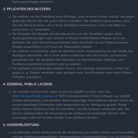
Nutzungsvertrages bestehen.
3. PFLICHTEN DES NUTZERS
Sie erklären mit der Erstellung eines Beitrags, dass er keine Inhalte enthält, die gegen
geltendes Recht oder die guten Sitten verstoßen. Sie erklären insbesondere, dass
Sie das Recht besitzen, die in Ihren Beiträgen verwendeten Links und Bilder zu
setzen bzw. zu verwenden.
Der Betreiber des Boards übt das Hausrecht aus. Bei Verstößen gegen diese
Nutzungsbedingungen oder anderer im Board veröffentlichten Regeln kann der
Betreiber Sie nach Abmahnung zeitweise oder dauerhaft von der Nutzung dieses
Boards ausschließen und Ihnen ein Hausverbot erteilen.
Sie nehmen zur Kenntnis, dass der Betreiber keine Verantwortung für die Inhalte von
Beiträgen übernimmt, die er nicht selbst erstellt hat oder die er nicht zur Kenntnis
genommen hat. Sie gestatten dem Betreiber, Ihr Benutzerkonto, Beiträge und
Funktionen jederzeit zu löschen oder zu sperren.
Sie gestatten dem Betreiber darüber hinaus, Ihre Beiträge abzuändern, sofern sie
gegen o. g. Regeln verstoßen oder geeignet sind, dem Betreiber oder einem Dritten
Schaden zuzufügen.
4. GENERAL PUBLIC LICENSE
Sie nehmen zur Kenntnis, dass es sich bei phpBB um eine unter der „
GNU General Public License v2
“ (GPL) bereitgestellten Foren-Software von phpBB
Limited (www.phpbb.com) handelt; deutschsprachige Informationen werden durch die
deutschsprachige Community unter www.phpbb.de zur Verfügung gestellt. Beide
haben keinen Einfluss auf die Art und Weise, wie die Software verwendet wird. Sie
können insbesondere die Verwendung der Software für bestimmte Zwecke nicht
untersagen oder auf Inhalte fremder Foren Einfluss nehmen.
5. GEWÄHRLEISTUNG
Der Betreiber haftet mit Ausnahme der Verletzung von Leben, Körper und Gesundheit
und der Verletzung wesentlicher Vertragspflichten (Kardinalpflichten) nur für Schäden,