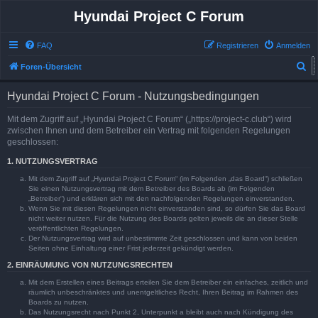
Hyundai Project C Forum
FAQ
Registrieren
Anmelden
S
Foren-Übersicht
u
Hyundai Project C Forum - Nutzungsbedingungen
c
h
Mit dem Zugriff auf „Hyundai Project C Forum“ („https://project-c.club“) wird
zwischen Ihnen und dem Betreiber ein Vertrag mit folgenden Regelungen
e
geschlossen:
1. NUTZUNGSVERTRAG
Mit dem Zugriff auf „Hyundai Project C Forum“ (im Folgenden „das Board“) schließen
Sie einen Nutzungsvertrag mit dem Betreiber des Boards ab (im Folgenden
„Betreiber“) und erklären sich mit den nachfolgenden Regelungen einverstanden.
Wenn Sie mit diesen Regelungen nicht einverstanden sind, so dürfen Sie das Board
nicht weiter nutzen. Für die Nutzung des Boards gelten jeweils die an dieser Stelle
veröffentlichten Regelungen.
Der Nutzungsvertrag wird auf unbestimmte Zeit geschlossen und kann von beiden
Seiten ohne Einhaltung einer Frist jederzeit gekündigt werden.
2. EINRÄUMUNG VON NUTZUNGSRECHTEN
Mit dem Erstellen eines Beitrags erteilen Sie dem Betreiber ein einfaches, zeitlich und
räumlich unbeschränktes und unentgeltliches Recht, Ihren Beitrag im Rahmen des
Boards zu nutzen.
Das Nutzungsrecht nach Punkt 2, Unterpunkt a bleibt auch nach Kündigung des