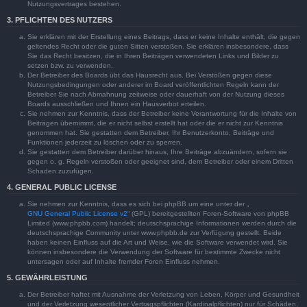
Nutzungsvertrages bestehen.
3. PFLICHTEN DES NUTZERS
Sie erklären mit der Erstellung eines Beitrags, dass er keine Inhalte enthält, die gegen
geltendes Recht oder die guten Sitten verstoßen. Sie erklären insbesondere, dass
Sie das Recht besitzen, die in Ihren Beiträgen verwendeten Links und Bilder zu
setzen bzw. zu verwenden.
Der Betreiber des Boards übt das Hausrecht aus. Bei Verstößen gegen diese
Nutzungsbedingungen oder anderer im Board veröffentlichten Regeln kann der
Betreiber Sie nach Abmahnung zeitweise oder dauerhaft von der Nutzung dieses
Boards ausschließen und Ihnen ein Hausverbot erteilen.
Sie nehmen zur Kenntnis, dass der Betreiber keine Verantwortung für die Inhalte von
Beiträgen übernimmt, die er nicht selbst erstellt hat oder die er nicht zur Kenntnis
genommen hat. Sie gestatten dem Betreiber, Ihr Benutzerkonto, Beiträge und
Funktionen jederzeit zu löschen oder zu sperren.
Sie gestatten dem Betreiber darüber hinaus, Ihre Beiträge abzuändern, sofern sie
gegen o. g. Regeln verstoßen oder geeignet sind, dem Betreiber oder einem Dritten
Schaden zuzufügen.
4. GENERAL PUBLIC LICENSE
Sie nehmen zur Kenntnis, dass es sich bei phpBB um eine unter der „
GNU General Public License v2
“ (GPL) bereitgestellten Foren-Software von phpBB
Limited (www.phpbb.com) handelt; deutschsprachige Informationen werden durch die
deutschsprachige Community unter www.phpbb.de zur Verfügung gestellt. Beide
haben keinen Einfluss auf die Art und Weise, wie die Software verwendet wird. Sie
können insbesondere die Verwendung der Software für bestimmte Zwecke nicht
untersagen oder auf Inhalte fremder Foren Einfluss nehmen.
5. GEWÄHRLEISTUNG
Der Betreiber haftet mit Ausnahme der Verletzung von Leben, Körper und Gesundheit
und der Verletzung wesentlicher Vertragspflichten (Kardinalpflichten) nur für Schäden,