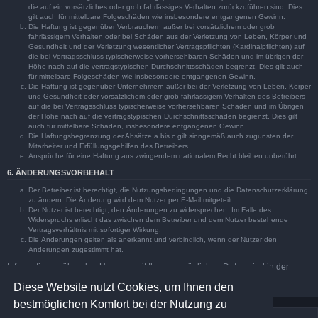
die auf ein vorsätzliches oder grob fahrlässiges Verhalten zurückzuführen sind. Dies
gilt auch für mittelbare Folgeschäden wie insbesondere entgangenen Gewinn.
Die Haftung ist gegenüber Verbrauchern außer bei vorsätzlichem oder grob
fahrlässigem Verhalten oder bei Schäden aus der Verletzung von Leben, Körper und
Gesundheit und der Verletzung wesentlicher Vertragspflichten (Kardinalpflichten) auf
die bei Vertragsschluss typischerweise vorhersehbaren Schäden und im übrigen der
Höhe nach auf die vertragstypischen Durchschnittsschäden begrenzt. Dies gilt auch
für mittelbare Folgeschäden wie insbesondere entgangenen Gewinn.
Die Haftung ist gegenüber Unternehmern außer bei der Verletzung von Leben, Körper
und Gesundheit oder vorsätzlichem oder grob fahrlässigem Verhalten des Betreibers
auf die bei Vertragsschluss typischerweise vorhersehbaren Schäden und im Übrigen
der Höhe nach auf die vertragstypischen Durchschnittsschäden begrenzt. Dies gilt
auch für mittelbare Schäden, insbesondere entgangenen Gewinn.
Die Haftungsbegrenzung der Absätze a bis c gilt sinngemäß auch zugunsten der
Mitarbeiter und Erfüllungsgehilfen des Betreibers.
Ansprüche für eine Haftung aus zwingendem nationalem Recht bleiben unberührt.
6. ÄNDERUNGSVORBEHALT
Der Betreiber ist berechtigt, die Nutzungsbedingungen und die Datenschutzerklärung
zu ändern. Die Änderung wird dem Nutzer per E-Mail mitgeteilt.
Der Nutzer ist berechtigt, den Änderungen zu widersprechen. Im Falle des
Widerspruchs erlischt das zwischen dem Betreiber und dem Nutzer bestehende
Vertragsverhältnis mit sofortiger Wirkung.
Die Änderungen gelten als anerkannt und verbindlich, wenn der Nutzer den
Änderungen zugestimmt hat.
Informationen über den Umgang mit Ihren persönlichen Daten sind in der
Datenschutzerklärung enthalten.
Diese Website nutzt Cookies, um Ihnen den
bestmöglichen Komfort bei der Nutzung zu