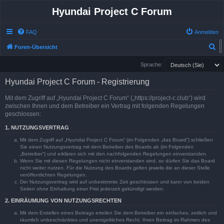
Hyundai Project C Forum
FAQ
Anmelden
S
Foren-Übersicht
u
Sprache:
c
Hyundai Project C Forum - Registrierung
h
e
Mit dem Zugriff auf „Hyundai Project C Forum“ („https://project-c.club“) wird
zwischen Ihnen und dem Betreiber ein Vertrag mit folgenden Regelungen
geschlossen:
1. NUTZUNGSVERTRAG
Mit dem Zugriff auf „Hyundai Project C Forum“ (im Folgenden „das Board“) schließen
Sie einen Nutzungsvertrag mit dem Betreiber des Boards ab (im Folgenden
„Betreiber“) und erklären sich mit den nachfolgenden Regelungen einverstanden.
Wenn Sie mit diesen Regelungen nicht einverstanden sind, so dürfen Sie das Board
nicht weiter nutzen. Für die Nutzung des Boards gelten jeweils die an dieser Stelle
veröffentlichten Regelungen.
Der Nutzungsvertrag wird auf unbestimmte Zeit geschlossen und kann von beiden
Seiten ohne Einhaltung einer Frist jederzeit gekündigt werden.
2. EINRÄUMUNG VON NUTZUNGSRECHTEN
Mit dem Erstellen eines Beitrags erteilen Sie dem Betreiber ein einfaches, zeitlich und
räumlich unbeschränktes und unentgeltliches Recht, Ihren Beitrag im Rahmen des