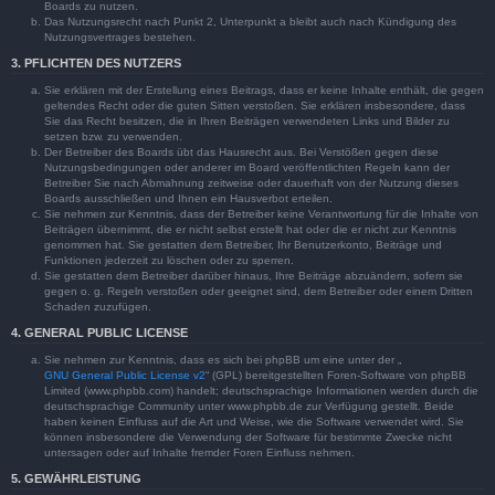
Boards zu nutzen.
Das Nutzungsrecht nach Punkt 2, Unterpunkt a bleibt auch nach Kündigung des
Nutzungsvertrages bestehen.
3. PFLICHTEN DES NUTZERS
Sie erklären mit der Erstellung eines Beitrags, dass er keine Inhalte enthält, die gegen
geltendes Recht oder die guten Sitten verstoßen. Sie erklären insbesondere, dass
Sie das Recht besitzen, die in Ihren Beiträgen verwendeten Links und Bilder zu
setzen bzw. zu verwenden.
Der Betreiber des Boards übt das Hausrecht aus. Bei Verstößen gegen diese
Nutzungsbedingungen oder anderer im Board veröffentlichten Regeln kann der
Betreiber Sie nach Abmahnung zeitweise oder dauerhaft von der Nutzung dieses
Boards ausschließen und Ihnen ein Hausverbot erteilen.
Sie nehmen zur Kenntnis, dass der Betreiber keine Verantwortung für die Inhalte von
Beiträgen übernimmt, die er nicht selbst erstellt hat oder die er nicht zur Kenntnis
genommen hat. Sie gestatten dem Betreiber, Ihr Benutzerkonto, Beiträge und
Funktionen jederzeit zu löschen oder zu sperren.
Sie gestatten dem Betreiber darüber hinaus, Ihre Beiträge abzuändern, sofern sie
gegen o. g. Regeln verstoßen oder geeignet sind, dem Betreiber oder einem Dritten
Schaden zuzufügen.
4. GENERAL PUBLIC LICENSE
Sie nehmen zur Kenntnis, dass es sich bei phpBB um eine unter der „
GNU General Public License v2
“ (GPL) bereitgestellten Foren-Software von phpBB
Limited (www.phpbb.com) handelt; deutschsprachige Informationen werden durch die
deutschsprachige Community unter www.phpbb.de zur Verfügung gestellt. Beide
haben keinen Einfluss auf die Art und Weise, wie die Software verwendet wird. Sie
können insbesondere die Verwendung der Software für bestimmte Zwecke nicht
untersagen oder auf Inhalte fremder Foren Einfluss nehmen.
5. GEWÄHRLEISTUNG