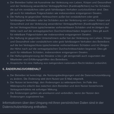
Der Betreiber haftet mit Ausnahme der Verletzung von Leben, Körper und Gesundheit
und der Verletzung wesentlicher Vertragspflichten (Kardinalpflichten) nur für Schäden,
die auf ein vorsätzliches oder grob fahrlässiges Verhalten zurückzuführen sind. Dies
gilt auch für mittelbare Folgeschäden wie insbesondere entgangenen Gewinn.
Die Haftung ist gegenüber Verbrauchern außer bei vorsätzlichem oder grob
fahrlässigem Verhalten oder bei Schäden aus der Verletzung von Leben, Körper und
Gesundheit und der Verletzung wesentlicher Vertragspflichten (Kardinalpflichten) auf
die bei Vertragsschluss typischerweise vorhersehbaren Schäden und im übrigen der
Höhe nach auf die vertragstypischen Durchschnittsschäden begrenzt. Dies gilt auch
für mittelbare Folgeschäden wie insbesondere entgangenen Gewinn.
Die Haftung ist gegenüber Unternehmern außer bei der Verletzung von Leben, Körper
und Gesundheit oder vorsätzlichem oder grob fahrlässigem Verhalten des Betreibers
auf die bei Vertragsschluss typischerweise vorhersehbaren Schäden und im Übrigen
der Höhe nach auf die vertragstypischen Durchschnittsschäden begrenzt. Dies gilt
auch für mittelbare Schäden, insbesondere entgangenen Gewinn.
Die Haftungsbegrenzung der Absätze a bis c gilt sinngemäß auch zugunsten der
Mitarbeiter und Erfüllungsgehilfen des Betreibers.
Ansprüche für eine Haftung aus zwingendem nationalem Recht bleiben unberührt.
6. ÄNDERUNGSVORBEHALT
Der Betreiber ist berechtigt, die Nutzungsbedingungen und die Datenschutzerklärung
zu ändern. Die Änderung wird dem Nutzer per E-Mail mitgeteilt.
Der Nutzer ist berechtigt, den Änderungen zu widersprechen. Im Falle des
Widerspruchs erlischt das zwischen dem Betreiber und dem Nutzer bestehende
Vertragsverhältnis mit sofortiger Wirkung.
Die Änderungen gelten als anerkannt und verbindlich, wenn der Nutzer den
Änderungen zugestimmt hat.
Informationen über den Umgang mit Ihren persönlichen Daten sind in der
Datenschutzerklärung enthalten.