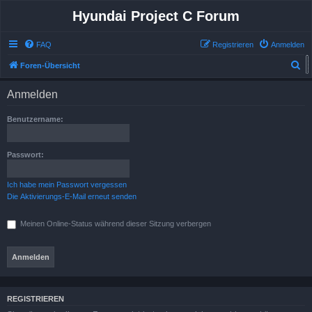
Hyundai Project C Forum
FAQ
Registrieren
Anmelden
S
Foren-Übersicht
u
Anmelden
c
h
Benutzername:
e
Passwort:
Ich habe mein Passwort vergessen
Die Aktivierungs-E-Mail erneut senden
Meinen Online-Status während dieser Sitzung verbergen
REGISTRIEREN