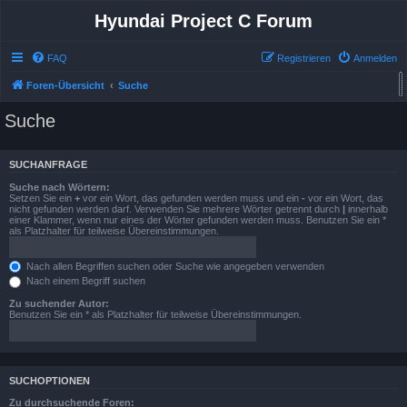
Hyundai Project C Forum
FAQ
Registrieren
Anmelden
Foren-Übersicht
Suche
Suche
SUCHANFRAGE
Suche nach Wörtern:
Setzen Sie ein
+
vor ein Wort, das gefunden werden muss und ein
-
vor ein Wort, das
nicht gefunden werden darf. Verwenden Sie mehrere Wörter getrennt durch
|
innerhalb
einer Klammer, wenn nur eines der Wörter gefunden werden muss. Benutzen Sie ein *
als Platzhalter für teilweise Übereinstimmungen.
Nach allen Begriffen suchen oder Suche wie angegeben verwenden
Nach einem Begriff suchen
Zu suchender Autor:
Benutzen Sie ein * als Platzhalter für teilweise Übereinstimmungen.
SUCHOPTIONEN
Zu durchsuchende Foren: