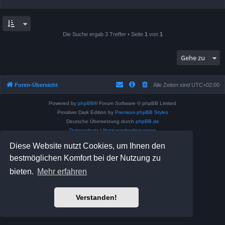
Die Suche ergab 3 Treffer • Seite
1
von
1
Gehe zu
Foren-Übersicht
Alle Zeiten sind
UTC+02:00
Powered by
phpBB
® Forum Software © phpBB Limited
Prosilver Dark Edition by
Premium phpBB Styles
Deutsche Übersetzung durch
phpBB.de
Datenschutz
|
Nutzungsbedingungen
Diese Website nutzt Cookies, um Ihnen den
bestmöglichen Komfort bei der Nutzung zu
bieten.
Mehr erfahren
Verstanden!