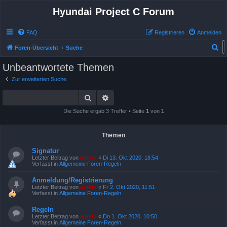
Hyundai Project C Forum
FAQ
Registrieren
Anmelden
S
Foren-Übersicht
Suche
u
Unbeantwortete Themen
Unbeantwortete Themen
c
Zur erweiterten Suche
h
Suche
Erweiterte Suche
e
Die Suche ergab 3 Treffer • Seite
1
von
1
Themen
Signatur
Letzter Beitrag von
admin
«
Di 13. Okt 2020, 18:54
Verfasst in
Allgemeine Foren-Regeln
Anmeldung/Registrierung
Letzter Beitrag von
admin
«
Fr 2. Okt 2020, 11:51
Verfasst in
Allgemeine Foren-Regeln
Regeln
Letzter Beitrag von
admin
«
Do 1. Okt 2020, 10:50
Verfasst in
Allgemeine Foren-Regeln