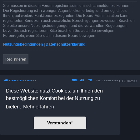
Sie müssen in diesem Forum registriert sein, um sich anmelden zu können.
Die Registrierung ist in wenigen Augenblicken erledigt und ermöglicht es
Ihnen, auf weitere Funktionen zuzugreifen. Die Board-Administration kann
registrierten Benutzern auch zusätzliche Berechtigungen zuweisen. Beachten
Sie bitte unsere Nutzungsbedingungen und die verwandten Regelungen,
bevor Sie sich registrieren. Bitte beachten Sie auch die jeweiligen
Forenregeln, wenn Sie sich in diesem Board bewegen.
Nutzungsbedingungen
|
Datenschutzerklärung
Registrieren
Foren-Übersicht
Alle Zeiten sind
UTC+02:00
Diese Website nutzt Cookies, um Ihnen den
Powered by
phpBB
® Forum Software © phpBB Limited
bestmöglichen Komfort bei der Nutzung zu
Prosilver Dark Edition by
Premium phpBB Styles
Deutsche Übersetzung durch
phpBB.de
bieten.
Mehr erfahren
Datenschutz
|
Nutzungsbedingungen
Verstanden!