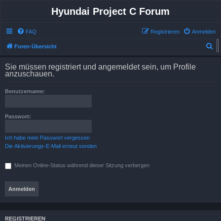
Hyundai Project C Forum
FAQ
Registrieren
Anmelden
S
Foren-Übersicht
u
Sie müssen registriert und angemeldet sein, um Profile
c
anzuschauen.
h
Benutzername:
e
Passwort:
Ich habe mein Passwort vergessen
Die Aktivierungs-E-Mail erneut senden
Meinen Online-Status während dieser Sitzung verbergen
REGISTRIEREN