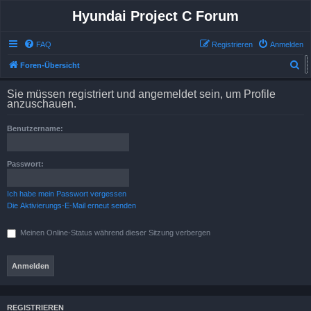
Hyundai Project C Forum
FAQ
Registrieren
Anmelden
S
Foren-Übersicht
u
Sie müssen registriert und angemeldet sein, um Profile
c
anzuschauen.
h
Benutzername:
e
Passwort:
Ich habe mein Passwort vergessen
Die Aktivierungs-E-Mail erneut senden
Meinen Online-Status während dieser Sitzung verbergen
REGISTRIEREN