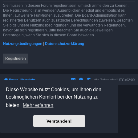
Sie müssen in diesem Forum registriert sein, um sich anmelden zu können.
Die Registrierung ist in wenigen Augenblicken erledigt und ermöglicht es
Ihnen, auf weitere Funktionen zuzugreifen. Die Board-Administration kann
registrierten Benutzern auch zusätzliche Berechtigungen zuweisen. Beachten
Sie bitte unsere Nutzungsbedingungen und die verwandten Regelungen,
bevor Sie sich registrieren. Bitte beachten Sie auch die jeweiligen
Forenregeln, wenn Sie sich in diesem Board bewegen.
Nutzungsbedingungen
|
Datenschutzerklärung
Registrieren
Foren-Übersicht
Alle Zeiten sind
UTC+02:00
Diese Website nutzt Cookies, um Ihnen den
Powered by
phpBB
® Forum Software © phpBB Limited
bestmöglichen Komfort bei der Nutzung zu
Prosilver Dark Edition by
Premium phpBB Styles
Deutsche Übersetzung durch
phpBB.de
bieten.
Mehr erfahren
Datenschutz
|
Nutzungsbedingungen
Verstanden!