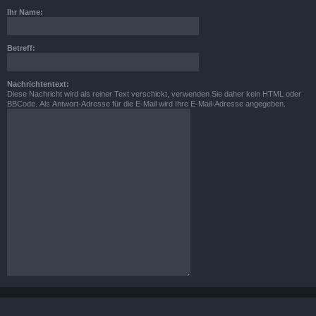
Ihr Name:
Betreff:
Nachrichtentext:
Diese Nachricht wird als reiner Text verschickt, verwenden Sie daher kein HTML oder
BBCode. Als Antwort-Adresse für die E-Mail wird Ihre E-Mail-Adresse angegeben.