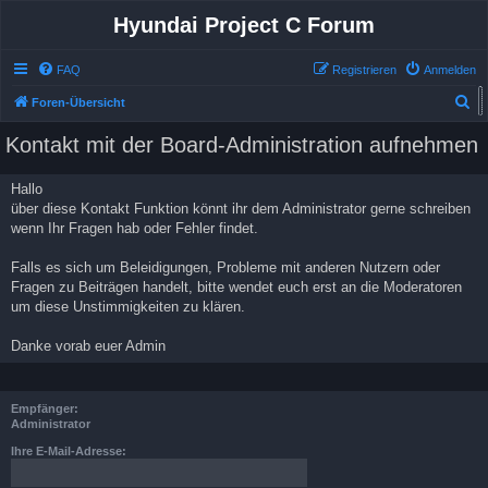
Hyundai Project C Forum
FAQ
Registrieren
Anmelden
S
Foren-Übersicht
u
Kontakt mit der Board-Administration aufnehmen
Kontakt mit der Board-Administration aufnehmen
c
h
Hallo
e
über diese Kontakt Funktion könnt ihr dem Administrator gerne schreiben
wenn Ihr Fragen hab oder Fehler findet.
Falls es sich um Beleidigungen, Probleme mit anderen Nutzern oder
Fragen zu Beiträgen handelt, bitte wendet euch erst an die Moderatoren
um diese Unstimmigkeiten zu klären.
Danke vorab euer Admin
Empfänger:
Administrator
Ihre E-Mail-Adresse: