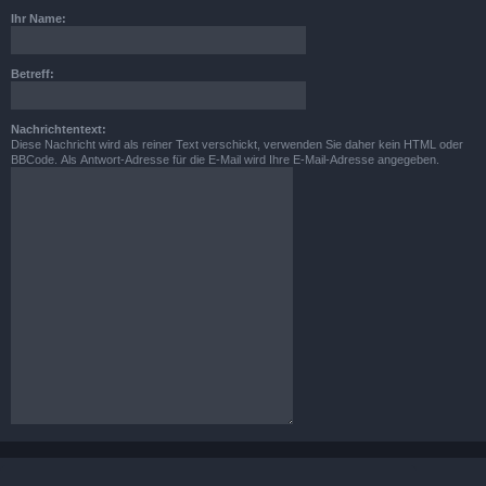
Ihr Name:
Betreff:
Nachrichtentext:
Diese Nachricht wird als reiner Text verschickt, verwenden Sie daher kein HTML oder
BBCode. Als Antwort-Adresse für die E-Mail wird Ihre E-Mail-Adresse angegeben.