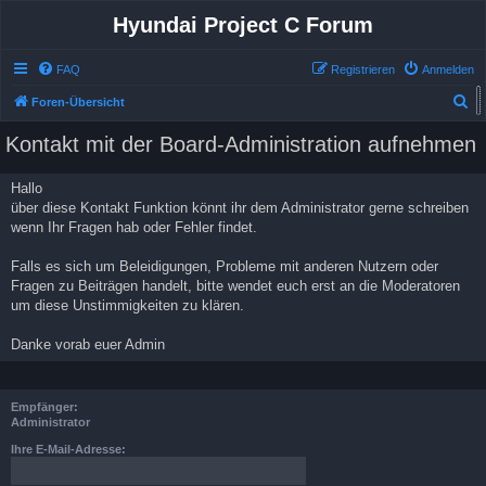
Hyundai Project C Forum
FAQ
Registrieren
Anmelden
S
Foren-Übersicht
u
Kontakt mit der Board-Administration aufnehmen
Kontakt mit der Board-Administration aufnehmen
c
h
Hallo
e
über diese Kontakt Funktion könnt ihr dem Administrator gerne schreiben
wenn Ihr Fragen hab oder Fehler findet.
Falls es sich um Beleidigungen, Probleme mit anderen Nutzern oder
Fragen zu Beiträgen handelt, bitte wendet euch erst an die Moderatoren
um diese Unstimmigkeiten zu klären.
Danke vorab euer Admin
Empfänger:
Administrator
Ihre E-Mail-Adresse: