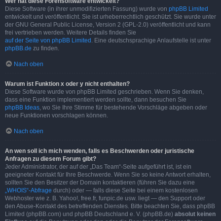
Wer hat diese Forensoftware entwickelt?
Diese Software (in ihrer unmodifizierten Fassung) wurde von
phpBB Limited
entwickelt und veröffentlicht. Sie ist urheberrechtlich geschützt. Sie wurde unter
der GNU General Public License, Version 2 (GPL-2.0) veröffentlicht und kann
frei vertrieben werden. Weitere Details finden Sie
auf der Seite von phpBB Limited
. Eine deutschsprachige Anlaufstelle ist unter
phpBB.de
zu finden.
Nach oben
Warum ist Funktion x oder y nicht enthalten?
Diese Software wurde von phpBB Limited geschrieben. Wenn Sie denken,
dass eine Funktion implementiert werden sollte, dann besuchen Sie
phpBB Ideas
, wo Sie Ihre Stimme für bestehende Vorschläge abgeben oder
neue Funktionen vorschlagen können.
Nach oben
An wen soll ich mich wenden, falls es Beschwerden oder juristische
Anfragen zu diesem Forum gibt?
Jeder Administrator, der auf der „Das Team“-Seite aufgeführt ist, ist ein
geeigneter Kontakt für Ihre Beschwerde. Wenn Sie so keine Antwort erhalten,
sollten Sie den Besitzer der Domain kontaktieren (führen Sie dazu eine
„WHOIS“-Abfrage
durch) oder — falls diese Seite bei einem kostenlosen
Webhoster wie z. B. Yahoo!, free.fr, funpic.de usw. liegt — den Support oder
den Abuse-Kontakt des betreffenden Dienstes. Bitte beachten Sie, dass phpBB
Limited (phpBB.com) und phpBB Deutschland e. V. (phpBB.de)
absolut keinen