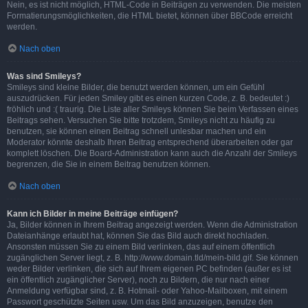
Nein, es ist nicht möglich, HTML-Code in Beiträgen zu verwenden. Die meisten
Formatierungsmöglichkeiten, die HTML bietet, können über BBCode erreicht
werden.
Nach oben
Was sind Smileys?
Smileys sind kleine Bilder, die benutzt werden können, um ein Gefühl
auszudrücken. Für jeden Smiley gibt es einen kurzen Code, z. B. bedeutet :)
fröhlich und :( traurig. Die Liste aller Smileys können Sie beim Verfassen eines
Beitrags sehen. Versuchen Sie bitte trotzdem, Smileys nicht zu häufig zu
benutzen, sie können einen Beitrag schnell unlesbar machen und ein
Moderator könnte deshalb Ihren Beitrag entsprechend überarbeiten oder gar
komplett löschen. Die Board-Administration kann auch die Anzahl der Smileys
begrenzen, die Sie in einem Beitrag benutzen können.
Nach oben
Kann ich Bilder in meine Beiträge einfügen?
Ja, Bilder können in Ihrem Beitrag angezeigt werden. Wenn die Administration
Dateianhänge erlaubt hat, können Sie das Bild auch direkt hochladen.
Ansonsten müssen Sie zu einem Bild verlinken, das auf einem öffentlich
zugänglichen Server liegt, z. B. http://www.domain.tld/mein-bild.gif. Sie können
weder Bilder verlinken, die sich auf Ihrem eigenen PC befinden (außer es ist
ein öffentlich zugänglicher Server), noch zu Bildern, die nur nach einer
Anmeldung verfügbar sind, z. B. Hotmail- oder Yahoo-Mailboxen, mit einem
Passwort geschützte Seiten usw. Um das Bild anzuzeigen, benutze den