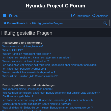
Hyundai Project C Forum
FAQ
Registrieren
Anmelden
S
Foren-Übersicht
Häufig gestellte Fragen
u
Häufig gestellte Fragen
c
h
Registrierung und Anmeldung
Wozu muss ich mich registrieren?
e
Was ist COPPA?
Warum kann ich mich nicht registrieren?
Ich habe mich registriert, kann mich aber nicht anmelden!
Warum kann ich mich nicht anmelden?
Ich habe mich vor einiger Zeit registriert, kann mich aber nicht mehr anmelden?!
Ich habe mein Passwort vergessen!
Warum werde ich automatisch abgemeldet?
Wozu ist die Funktion „Alle Cookies löschen“?
Benutzerpräferenzen und -einstellungen
Wie kann ich meine Einstellungen ändern?
Wie kann ich verhindern, dass mein Benutzername in der Online-Liste auftaucht?
Die Forenuhr geht falsch!
Ich habe die Zeitzone eingestellt, aber die Forenuhr geht immer noch falsch!
Meine Sprache steht auf diesem Board nicht zur Auswahl!
Was sind das für Bilder, die bei meinem Benutzernamen angezeigt werden?