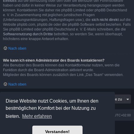
Einfluss
auf die Benutzung oder den oder die Benutzer der Forensoftware
haben und dafür in keiner Weise zur Verantwortung herangezogen werden
können. Kontaktieren Sie daher nie phpBB Limited oder phpBB Deutschland
e. V. in Zusammenhang mit jeglichen juristischen Fragen
(Unterlassungserklärungen, Haftungsfragen usw.), die
sich nicht direkt
auf die
Website phpbb.com, phpbb.de oder die phpBB-Software selbst beziehen. Falls
Sie phpBB Limited oder phpBB Deutschland e. V. E-Mails schreiben, die die
Softwarenutzung durch Dritte
betreffen, so werden Sie, wenn überhaupt,
höchstens eine knappe Antwort erhalten.
Nach oben
Wie kann ich einen Administrator des Boards kontaktieren?
Alle Benutzer des Boards können das Kontaktformular nutzen, wenn die
Funktion durch die Board-Administration aktiviert wurde.
Mitglieder des Boards können zusätzlich den Link „Das Team“ verwenden.
Nach oben
Gehe zu
Diese Website nutzt Cookies, um Ihnen den
bestmöglichen Komfort bei der Nutzung zu
Foren-Übersicht
Alle Zeiten sind
UTC+02:00
bieten.
Mehr erfahren
Powered by
phpBB
® Forum Software © phpBB Limited
Verstanden!
Prosilver Dark Edition by
Premium phpBB Styles