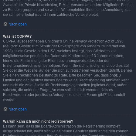
zusätzliche Funktionen, die Gästen nicht zur Verfügung stehen: zum Beispiel
Avatarbilder, Private Nachrichten, E-Mail-Versand an andere Mitglieder, Beitritt
zu Benutzergruppen und so weiter. Wir empfehlen Ihnen eine Anmeldung, da
sie schnell erledigt ist und Ihnen zahlreiche Vorteile bietet.
Nach oben
Was ist COPPA?
COPPA, ausgeschrieben Children’s Online Privacy Protection Act of 1998
(deutsch: Gesetz zum Schutz der Privatsphäre von Kindern im Internet von
1998) ist ein Gesetz in den USA, welches festlegt, dass Websites, die
möglicherweise persönliche Daten von Kindern unter 13 Jahren erheben,
hierzu die Zustimmung der Eltern beziehungsweise des oder der
Erziehungsberechtigten benötigen. Wenn Sie sich unsicher sind, ob dies auf
Sie oder die Website, auf der Sie sich zu registrieren versuchen, zutrifft, ziehen
Sie einen rechtlichen Beistand zu Rate. Bitte beachten Sie, dass phpBB
Limited und der Besitzer dieses Boards keine Rechtsberatung anbieten kann
und nicht die Anlaufstelle für Rechtsangelegenheiten jeglicher Art ist; außer
solchen, die unter der Frage „An wen soll ich mich wenden, falls es
Beschwerden oder juristische Anfragen zu diesem Forum gibt?“ behandelt
werden.
Nach oben
Warum kann ich mich nicht registrieren?
Es kann sein, dass die Board-Administration die Registrierung komplett
ausgeschaltet hat, damit sich keine neuen Benutzer mehr anmelden können.