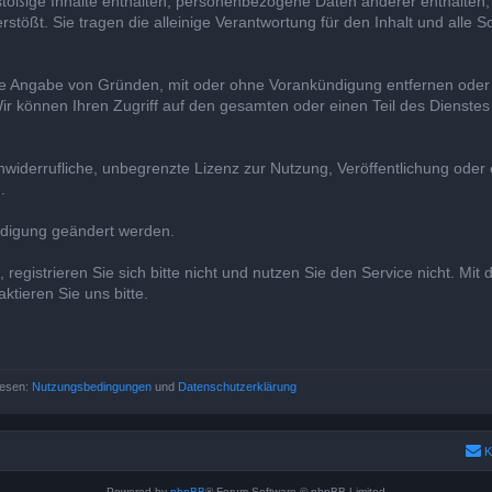
nstößige Inhalte enthalten, personenbezogene Daten anderer enthalten,
stößt. Sie tragen die alleinige Verantwortung für den Inhalt und alle S
 ohne Angabe von Gründen, mit oder ohne Vorankündigung entfernen ode
r können Ihren Zugriff auf den gesamten oder einen Teil des Dienstes
nwiderrufliche, unbegrenzte Lizenz zur Nutzung, Veröffentlichung oder e
.
ndigung geändert werden.
egistrieren Sie sich bitte nicht und nutzen Sie den Service nicht. Mit
tieren Sie uns bitte.
lesen:
Nutzungsbedingungen
und
Datenschutzerklärung
K
Powered by
phpBB
® Forum Software © phpBB Limited