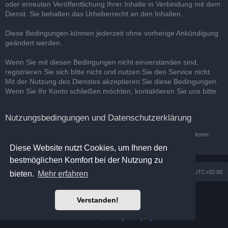
oder erneuten Veröffentlichung Ihrer Inhalte in Verbindung mit dem
Dienst. Sie behalten das Urheberrecht an den Inhalten.
Diese Bedingungen können jederzeit ohne vorherige Ankündigung
geändert werden.
Wenn Sie mit diesen Bedingungen nicht einverstanden sind,
registrieren Sie sich bitte nicht und nutzen Sie den Service nicht.
Mit der Nutzung des Dienstes akzeptieren Sie diese Bedingungen.
Wenn Sie Ihr Konto schließen möchten, kontaktieren Sie uns bitte.
Nutzungsbedingungen und Datenschutzerklärung
Sie können die Nutzungsbedingungen und die Datenschutzrichtlinie hier nachlesen:
Nutzungsbedingungen
und
Datenschutzerklärung
Diese Website nutzt Cookies, um Ihnen den
bestmöglichen Komfort bei der Nutzung zu
Foren-Übersicht
Alle Zeiten sind
UTC+02:00
bieten.
Mehr erfahren
Powered by
phpBB
® Forum Software © phpBB Limited
Verstanden!
Prosilver Dark Edition by
Premium phpBB Styles
Deutsche Übersetzung durch
phpBB.de
Datenschutz
|
Nutzungsbedingungen