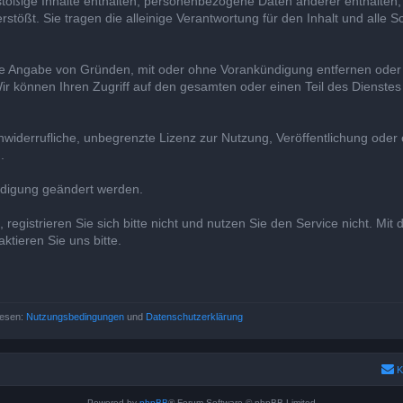
nstößige Inhalte enthalten, personenbezogene Daten anderer enthalten,
stößt. Sie tragen die alleinige Verantwortung für den Inhalt und alle S
 ohne Angabe von Gründen, mit oder ohne Vorankündigung entfernen ode
r können Ihren Zugriff auf den gesamten oder einen Teil des Dienstes
nwiderrufliche, unbegrenzte Lizenz zur Nutzung, Veröffentlichung oder e
.
ndigung geändert werden.
egistrieren Sie sich bitte nicht und nutzen Sie den Service nicht. Mit
tieren Sie uns bitte.
lesen:
Nutzungsbedingungen
und
Datenschutzerklärung
K
Powered by
phpBB
® Forum Software © phpBB Limited